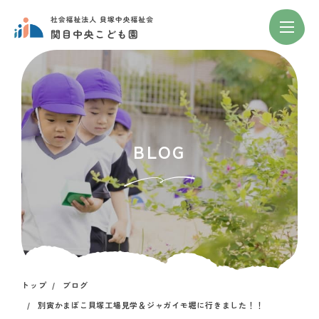
BLOG
トップ
ブログ
別寅かまぼこ貝塚工場見学＆ジャガイモ堀に行きました！！